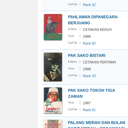
:
Call No
Rack 32
PAHLAWAN DIPANEGARA
BERJUANG
:
Edition
CETAKAN KEDUA
:
Year
1986
:
Call No
Rack 42
PAK SAKO BISTARI
:
Edition
CETAKAN PERTAMA
:
Year
1988
:
Call No
Rack 33
PAK SAKO TOKOH TIGA
ZAMAN
:
Year
1987
:
Call No
Rack 41
PALANG MERAH DAN BULAN