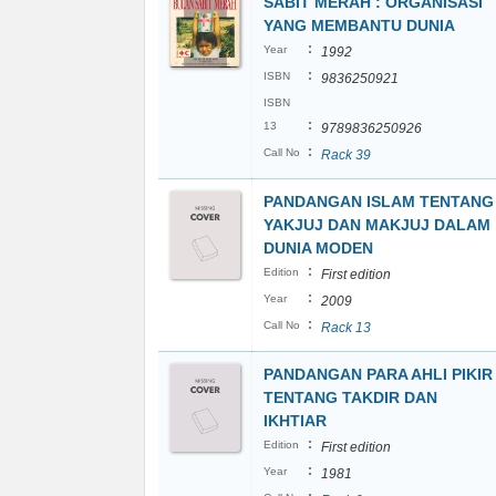
SABIT MERAH : ORGANISASI
YANG MEMBANTU DUNIA
:
Year
1992
:
ISBN
9836250921
ISBN
:
13
9789836250926
:
Call No
Rack 39
PANDANGAN ISLAM TENTANG
YAKJUJ DAN MAKJUJ DALAM
DUNIA MODEN
:
Edition
First edition
:
Year
2009
:
Call No
Rack 13
PANDANGAN PARA AHLI PIKIR
TENTANG TAKDIR DAN
IKHTIAR
:
Edition
First edition
:
Year
1981