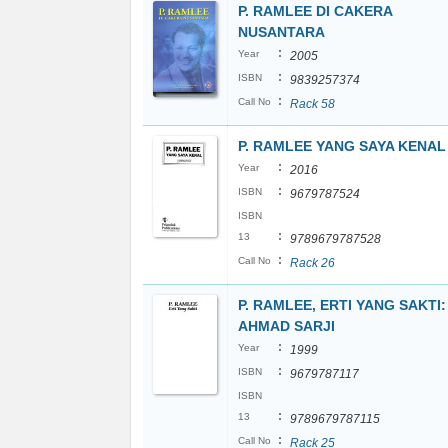
P. RAMLEE DI CAKERA
NUSANTARA
:
Year
2005
:
ISBN
9839257374
:
Call No
Rack 58
P. RAMLEE YANG SAYA KENAL
:
Year
2016
:
ISBN
9679787524
ISBN
:
13
9789679787528
:
Call No
Rack 26
P. RAMLEE, ERTI YANG SAKTI:
AHMAD SARJI
:
Year
1999
:
ISBN
9679787117
ISBN
:
13
9789679787115
:
Call No
Rack 25