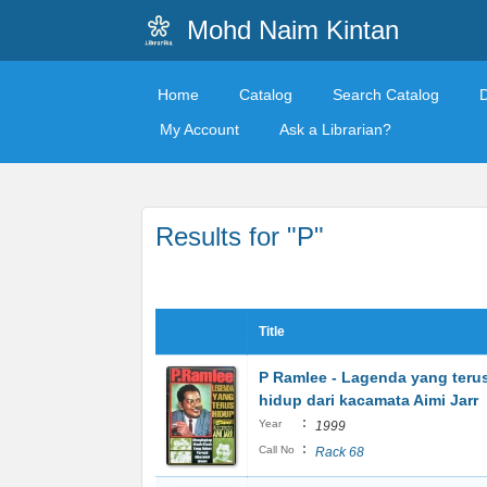
Mohd Naim Kintan
Home
Catalog
Search Catalog
My Account
Ask a Librarian?
Results for "P"
Title
P Ramlee - Lagenda yang teru
hidup dari kacamata Aimi Jarr
:
Year
1999
:
Call No
Rack 68