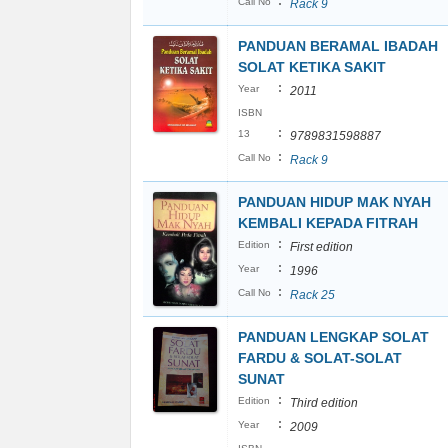
:
Call No
Rack 9
PANDUAN BERAMAL IBADAH
SOLAT KETIKA SAKIT
:
Year
2011
ISBN
:
13
9789831598887
:
Call No
Rack 9
PANDUAN HIDUP MAK NYAH
KEMBALI KEPADA FITRAH
:
Edition
First edition
:
Year
1996
:
Call No
Rack 25
PANDUAN LENGKAP SOLAT
FARDU & SOLAT-SOLAT
SUNAT
:
Edition
Third edition
:
Year
2009