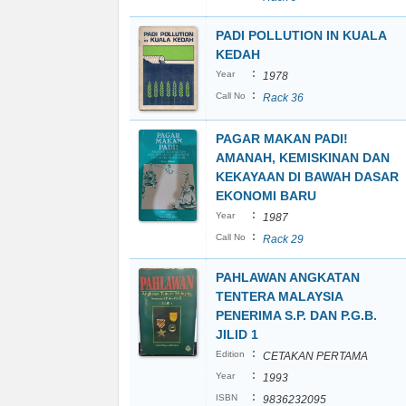
PADI POLLUTION IN KUALA
KEDAH
:
Year
1978
:
Call No
Rack 36
PAGAR MAKAN PADI!
AMANAH, KEMISKINAN DAN
KEKAYAAN DI BAWAH DASAR
EKONOMI BARU
:
Year
1987
:
Call No
Rack 29
PAHLAWAN ANGKATAN
TENTERA MALAYSIA
PENERIMA S.P. DAN P.G.B.
JILID 1
:
Edition
CETAKAN PERTAMA
:
Year
1993
:
ISBN
9836232095