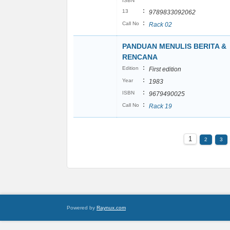
ISBN
:
13
9789833092062
:
Call No
Rack 02
PANDUAN MENULIS BERITA &
RENCANA
:
Edition
First edition
:
Year
1983
:
ISBN
9679490025
:
Call No
Rack 19
1
2
3
Powered by
Raynux.com