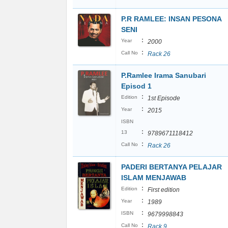
P.R RAMLEE: INSAN PESONA
SENI
:
Year
2000
:
Call No
Rack 26
P.Ramlee Irama Sanubari
Episod 1
:
Edition
1st Episode
:
Year
2015
ISBN
:
13
9789671118412
:
Call No
Rack 26
PADERI BERTANYA PELAJAR
ISLAM MENJAWAB
:
Edition
First edition
:
Year
1989
:
ISBN
9679998843
:
Call No
Rack 9