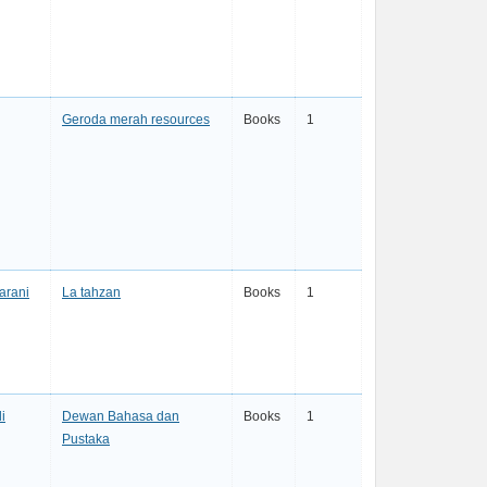
Geroda merah resources
Books
1
arani
La tahzan
Books
1
i
Dewan Bahasa dan
Books
1
Pustaka