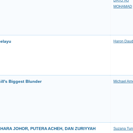
DATO' HJ
MOHAMAD
Melayu
Haron Dau
ill's Biggest Blunder
Michael Arn
AHARA JOHOR, PUTERA ACHEH, DAN ZURIYYAH
Suzana Tun 