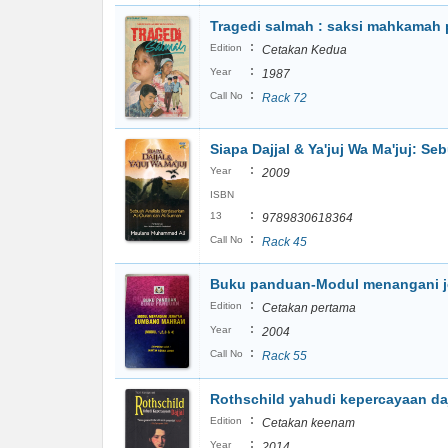
Tragedi salmah : saksi mahkamah 
:
Edition
Cetakan Kedua
:
Year
1987
:
Call No
Rack 72
Siapa Dajjal & Ya'juj Wa Ma'juj: S
:
Year
2009
ISBN
:
13
9789830618364
:
Call No
Rack 45
Buku panduan-Modul menangani j
:
Edition
Cetakan pertama
:
Year
2004
:
Call No
Rack 55
Rothschild yahudi kepercayaan daj
:
Edition
Cetakan keenam
:
Year
2014