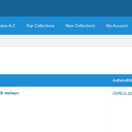
base A-Z
Top Collections
New Collections
My Account
Authors/Edi
di melayu
Ungku a. az