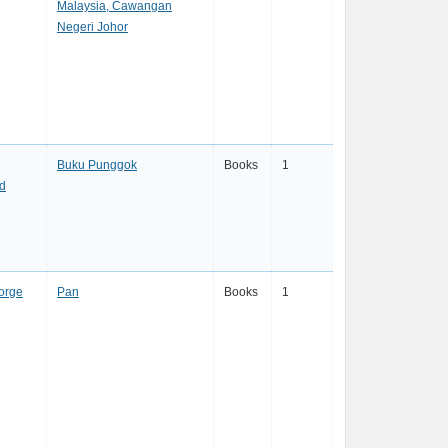
Malaysia, Cawangan
Negeri Johor
Buku Punggok
Books
1
d
eorge
Pan
Books
1