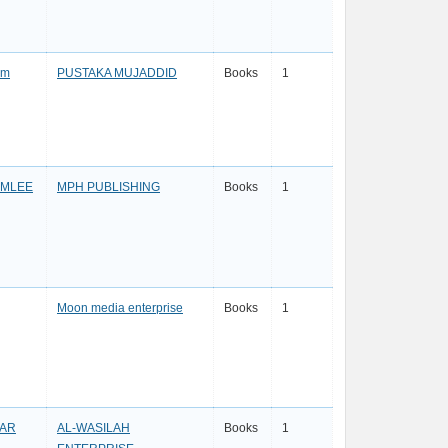
im
PUSTAKA MUJADDID
Books
1
AMLEE
MPH PUBLISHING
Books
1
Moon media enterprise
Books
1
FAR
AL-WASILAH
Books
1