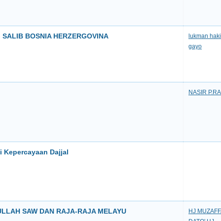
 SALIB BOSNIA HERZERGOVINA
lukman hak
gayo
NASIR P.R
i Kepercayaan Dajjal
ULLAH SAW DAN RAJA-RAJA MELAYU
HJ MUZAF