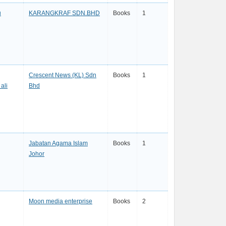
u
KARANGKRAF SDN.BHD
Books
1
Crescent News (KL) Sdn
Books
1
ali
Bhd
Jabatan Agama Islam
Books
1
Johor
Moon media enterprise
Books
2