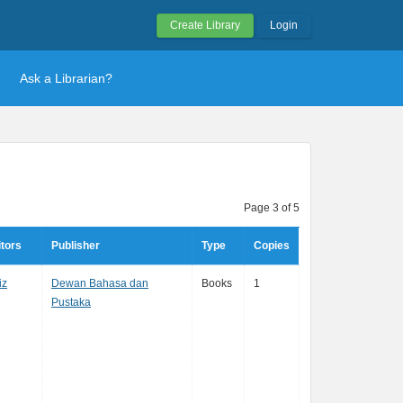
Create Library
Login
Ask a Librarian?
Page 3 of 5
tors
Publisher
Type
Copies
iz
Dewan Bahasa dan
Books
1
Pustaka