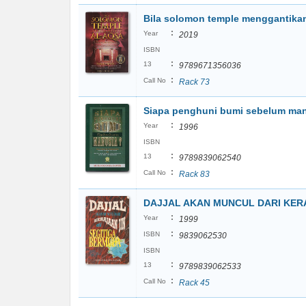
Bila solomon temple menggantika
:
Year
2019
ISBN
:
13
9789671356036
:
Call No
Rack 73
Siapa penghuni bumi sebelum ma
:
Year
1996
ISBN
:
13
9789839062540
:
Call No
Rack 83
DAJJAL AKAN MUNCUL DARI KERA
:
Year
1999
:
ISBN
9839062530
ISBN
:
13
9789839062533
:
Call No
Rack 45