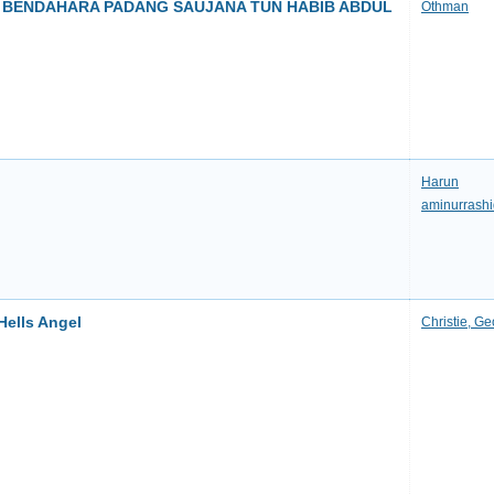
H BENDAHARA PADANG SAUJANA TUN HABIB ABDUL
Othman
Harun
aminurrashi
 Hells Angel
Christie, G