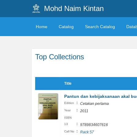
Mohd Naim Kintan
Home
Catalog
Search Catalog
Data
Top Collections
Title
Pantun dan kebijaksanaan akal bu
:
Edition
Cetakan pertama
:
Year
2011
ISBN
:
13
9789834607616
:
Call No
Rack 57