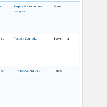
a
Perpustakaan negara
Books
1
malaysia
Isa
Pustaka Syuhada
Books
2
Isa
PUSTAKA SYUHADA
Books
1