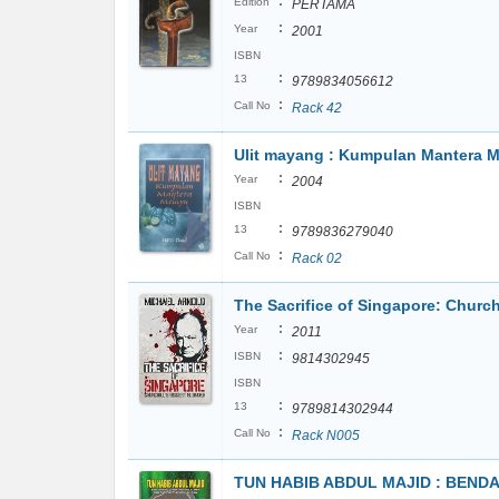
:
Edition
PERTAMA
:
Year
2001
ISBN
:
13
9789834056612
:
Call No
Rack 42
Ulit mayang : Kumpulan Mantera 
:
Year
2004
ISBN
:
13
9789836279040
:
Call No
Rack 02
The Sacrifice of Singapore: Church
:
Year
2011
:
ISBN
9814302945
ISBN
:
13
9789814302944
:
Call No
Rack N005
TUN HABIB ABDUL MAJID : BEND