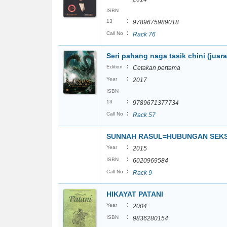
ISBN
:
13
9789675989018
:
Call No
Rack 76
Seri pahang naga tasik chini (juar
:
Edition
Cetakan pertama
:
Year
2017
ISBN
:
13
9789671377734
:
Call No
Rack 57
SUNNAH RASUL=HUBUNGAN SEKS 
:
Year
2015
:
ISBN
6020969584
:
Call No
Rack 9
HIKAYAT PATANI
:
Year
2004
:
ISBN
9836280154