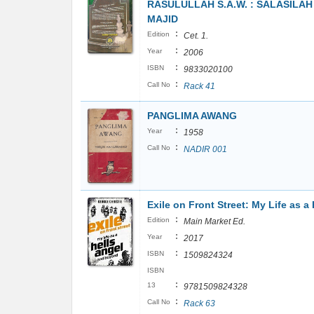
RASULULLAH S.A.W. : SALASILA
MAJID
:
Edition
Cet. 1.
:
Year
2006
:
ISBN
9833020100
:
Call No
Rack 41
PANGLIMA AWANG
:
Year
1958
:
Call No
NADIR 001
Exile on Front Street: My Life as a
:
Edition
Main Market Ed.
:
Year
2017
:
ISBN
1509824324
ISBN
:
13
9781509824328
:
Call No
Rack 63