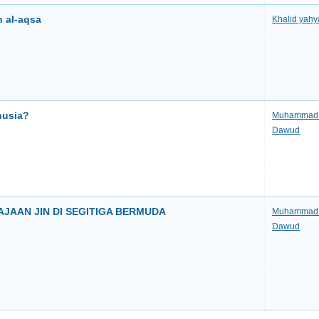
n al-aqsa
Khalid yahy
nusia?
Muhammad 
Dawud
JAAN JIN DI SEGITIGA BERMUDA
Muhammad 
Dawud