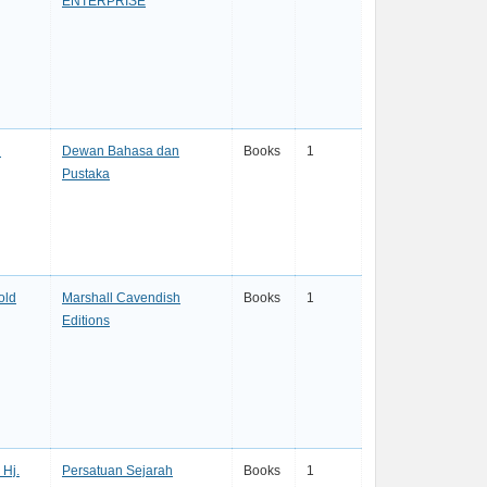
ENTERPRISE
d
Dewan Bahasa dan
Books
1
Pustaka
old
Marshall Cavendish
Books
1
Editions
Hj.
Persatuan Sejarah
Books
1