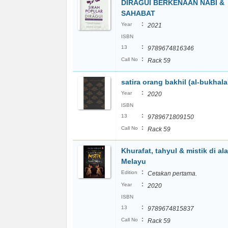
DIRAGUI BERKENAAN NABI &
SAHABAT
:
Year
2021
ISBN
:
13
9789674816346
:
Call No
Rack 59
satira orang bakhil (al-bukhala
:
Year
2020
ISBN
:
13
9789671809150
:
Call No
Rack 59
Khurafat, tahyul & mistik di al
Melayu
:
Edition
Cetakan pertama.
:
Year
2020
ISBN
:
13
9789674815837
:
Call No
Rack 59