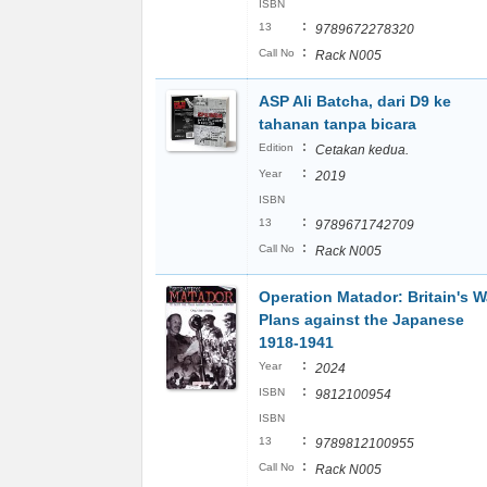
ISBN
:
13
9789672278320
:
Call No
Rack N005
ASP Ali Batcha, dari D9 ke
tahanan tanpa bicara
:
Edition
Cetakan kedua.
:
Year
2019
ISBN
:
13
9789671742709
:
Call No
Rack N005
Operation Matador: Britain's W
Plans against the Japanese
1918-1941
:
Year
2024
:
ISBN
9812100954
ISBN
:
13
9789812100955
:
Call No
Rack N005