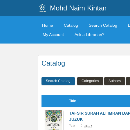
Mohd Naim Kintan
Home
Catalog
Search Catalog
My Account
Ask a Librarian?
Catalog
Search Catalog
Categories
Authors
Title
TAFSIR SURAH ALI IMRAN DA
JUZUK
:
Year
2021