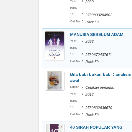
:
Year
2020
ISBN
:
13
9789833204502
:
Call No
Rack 59
MANUSIA SEBELUM ADAM
:
Year
2023
ISBN
:
13
9789672437611
:
Call No
Rack 59
Bila babi bukan babi : analisis
awal
:
Edition
Cetakan pertama.
:
Year
2012
ISBN
:
13
9789832636670
:
Call No
Rack 59
40 SIRAH POPULAR YANG