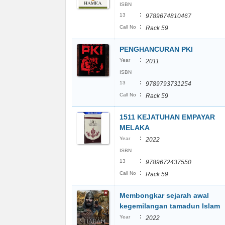
ISBN
:
13
9789674810467
:
Call No
Rack 59
PENGHANCURAN PKI
:
Year
2011
ISBN
:
13
9789793731254
:
Call No
Rack 59
1511 KEJATUHAN EMPAYAR
MELAKA
:
Year
2022
ISBN
:
13
9789672437550
:
Call No
Rack 59
Membongkar sejarah awal
kegemilangan tamadun Islam
:
Year
2022