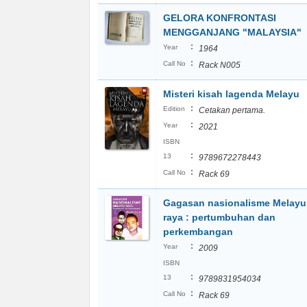
GELORA KONFRONTASI
MENGGANJANG "MALAYSIA"
:
Year
1964
:
Call No
Rack N005
Misteri kisah lagenda Melayu
:
Edition
Cetakan pertama.
:
Year
2021
ISBN
:
13
9789672278443
:
Call No
Rack 69
Gagasan nasionalisme Melayu
raya : pertumbuhan dan
perkembangan
:
Year
2009
ISBN
:
13
9789831954034
:
Call No
Rack 69