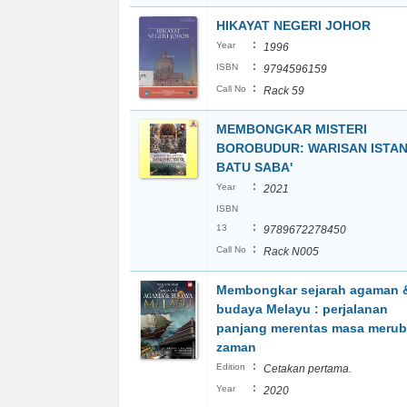
HIKAYAT NEGERI JOHOR
:
Year
1996
:
ISBN
9794596159
:
Call No
Rack 59
MEMBONGKAR MISTERI
BOROBUDUR: WARISAN ISTA
BATU SABA'
:
Year
2021
ISBN
:
13
9789672278450
:
Call No
Rack N005
Membongkar sejarah agaman 
budaya Melayu : perjalanan
panjang merentas masa meru
zaman
:
Edition
Cetakan pertama.
:
Year
2020