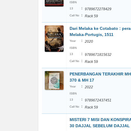
ISBN
:
13
9789672278429
:
Call No
Rack 59
Dari Melaka ke Cotabato : per
Melaka-Portugis, 1511
:
Year
2020
ISBN
:
13
9789671815632
:
Call No
Rack 59
PENERBANGAN TERAKHIR MH
370 & MH 17
:
Year
2022
ISBN
:
13
9789672437451
:
Call No
Rack 59
MISTERI 7 MISI DAN KONSPIR
30 DAJJAL SEBELUM DAJJAL