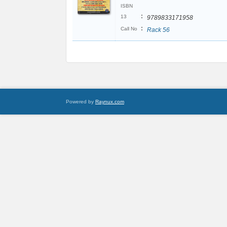
ISBN
:
13
9789833171958
:
Call No
Rack 56
Powered by
Raynux.com