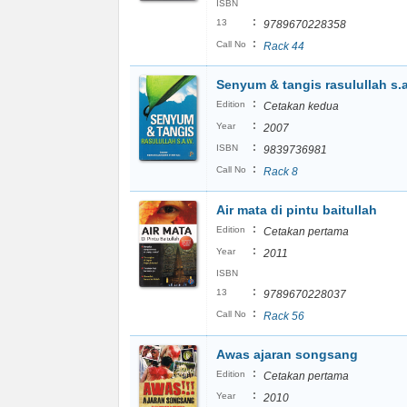
ISBN
:
13
9789670228358
:
Call No
Rack 44
Senyum & tangis rasulullah s.
:
Edition
Cetakan kedua
:
Year
2007
:
ISBN
9839736981
:
Call No
Rack 8
Air mata di pintu baitullah
:
Edition
Cetakan pertama
:
Year
2011
ISBN
:
13
9789670228037
:
Call No
Rack 56
Awas ajaran songsang
:
Edition
Cetakan pertama
:
Year
2010