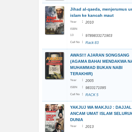
Jihad al-qaeda, menjerumus u
islam ke kancah maut
:
Year
2010
ISBN
:
13
9789833171903
:
Call No
Rack 83
AWAS!!! AJARAN SONGSANG
(AGAMA BAHAI MENDAKWA N
MUHAMMAD BUKAN NABI
TERAKHIR)
:
Year
2005
:
ISBN
9833171095
:
Call No
RACK 5
YAKJUJ WA MAKJUJ : DAJJAL
ANCAM UMAT ISLAM SELURU
DUNIA
:
Year
2013