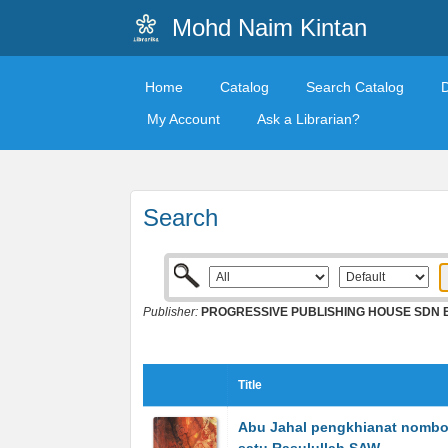
Mohd Naim Kintan
Home
Catalog
Search Catalog
My Account
Ask a Librarian?
Search
Publisher:
PROGRESSIVE PUBLISHING HOUSE SDN 
Title
Abu Jahal pengkhianat nombo