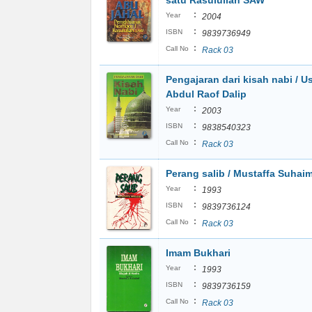
satu Rasulullah SAW
:
Year
2004
:
ISBN
9839736949
:
Call No
Rack 03
Pengajaran dari kisah nabi / U
Abdul Raof Dalip
:
Year
2003
:
ISBN
9838540323
:
Call No
Rack 03
Perang salib / Mustaffa Suhaim
:
Year
1993
:
ISBN
9839736124
:
Call No
Rack 03
Imam Bukhari
:
Year
1993
:
ISBN
9839736159
:
Call No
Rack 03