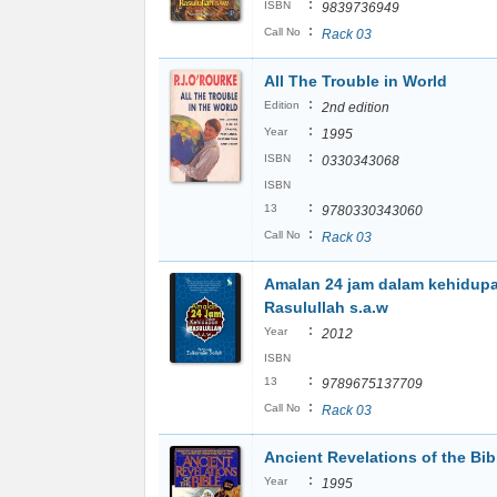
:
ISBN
9839736949
:
Call No
Rack 03
All The Trouble in World
:
Edition
2nd edition
:
Year
1995
:
ISBN
0330343068
ISBN
:
13
9780330343060
:
Call No
Rack 03
Amalan 24 jam dalam kehidup
Rasulullah s.a.w
:
Year
2012
ISBN
:
13
9789675137709
:
Call No
Rack 03
Ancient Revelations of the Bib
:
Year
1995