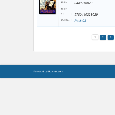
:
ISBN
0440218020
ISBN
:
13
9780440218029
:
Call No
Rack 03
1
2
3
Powered by
Raynux.com