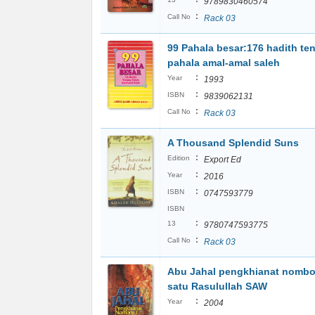
9789830460574
:
Call No
Rack 03
99 Pahala besar:176 hadith te
pahala amal-amal saleh
:
Year
1993
:
ISBN
9839062131
:
Call No
Rack 03
A Thousand Splendid Suns
:
Edition
Export Ed
:
Year
2016
:
ISBN
0747593779
ISBN
:
13
9780747593775
:
Call No
Rack 03
Abu Jahal pengkhianat nombo
satu Rasulullah SAW
:
Year
2004