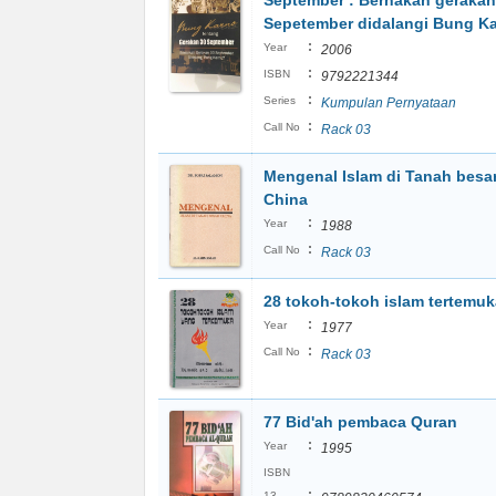
September : Bernakah gerakan
Sepetember didalangi Bung K
:
Year
2006
:
ISBN
9792221344
:
Series
Kumpulan Pernyataan
:
Call No
Rack 03
Mengenal Islam di Tanah besa
China
:
Year
1988
:
Call No
Rack 03
28 tokoh-tokoh islam tertemuk
:
Year
1977
:
Call No
Rack 03
77 Bid'ah pembaca Quran
:
Year
1995
ISBN
:
13