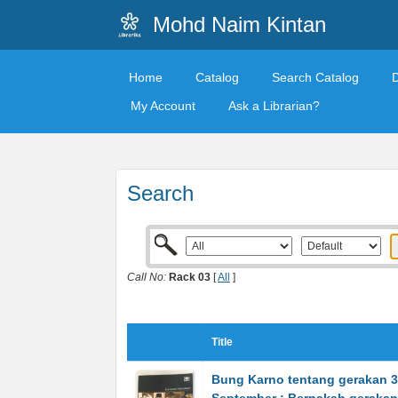
Mohd Naim Kintan
Home
Catalog
Search Catalog
My Account
Ask a Librarian?
Search
Call No:
Rack 03
[
All
]
Title
Bung Karno tentang gerakan 